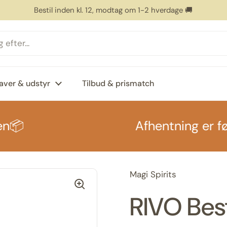
4,6 stjerner på Google 👏
aver & udstyr
Tilbud & prismatch
Afhentning er først mu
Magi Spirits
RIVO Bes