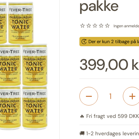
pakke
Ingen anmelde
Der er kun 2 tilbage på l
Udsalgspr
399,00 k
Antal
🔥 Fri fragt ved 599 DKK
🚚 1-2 hverdages leverin