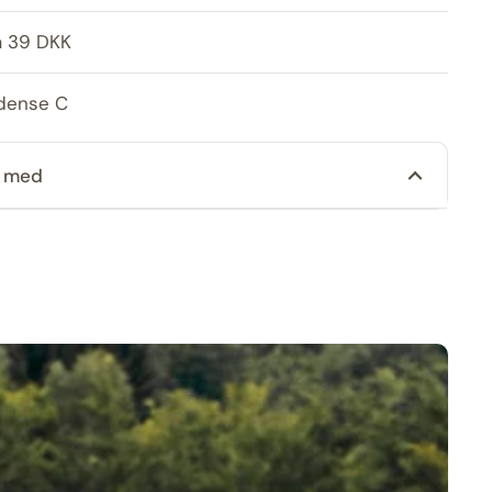
a 39 DKK
Odense C
n med