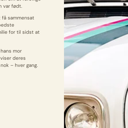
 var født.
at få sammensat
 bedste
e for til sidst at
g hans mor
 viser deres
nok – hver gang.