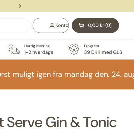
Levering med GLS fra 39 DKK
Næste
Konto
0,00 kr
0
Åben vogn
Indkøbskurv Total:
produkter i din indk
Hurtig levering
Fragt fra
1-2 hverdage
39 DKK med GLS
ligt igen fra mandag den. 24. august gr
t Serve Gin & Tonic