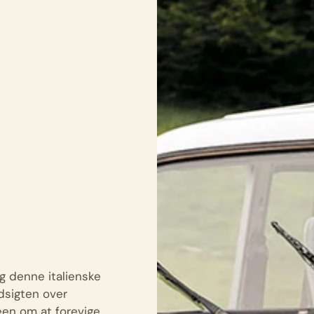
g denne italienske
udsigten over
éen om at forevige