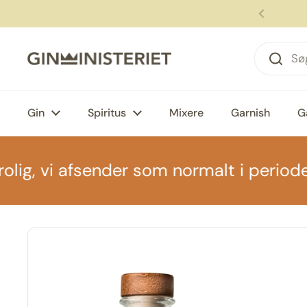
Gå til indhold
den kl. 12, modtag om 1-2 hverdage 🚚
Forrige
Gin
Spiritus
Mixere
Garnish
G
vi afsender som normalt i perioden📦