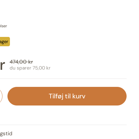
lser
ager
is:
r
Normal pris:
474,00 kr
du sparer 75,00 kr
Tilføj til kurv
gstid