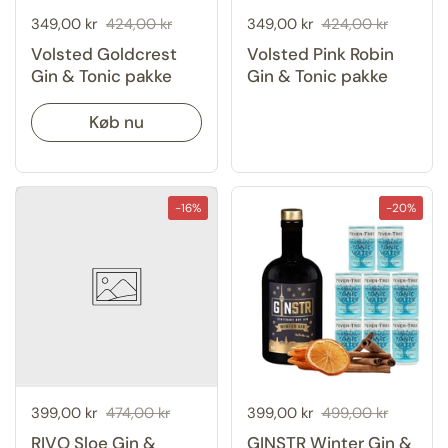
Udsalgspris:
349,00 kr
Normal pris:
424,00 kr
Udsalgspris:
349,00 kr
Normal pris:
424,00 kr
Volsted Goldcrest
Volsted Pink Robin
Gin & Tonic pakke
Gin & Tonic pakke
Køb nu
-16%
-20%
Udsalgspris:
399,00 kr
Normal pris:
474,00 kr
Udsalgspris:
399,00 kr
Normal pris:
499,00 kr
RIVO Sloe Gin &
GINSTR Winter Gin &