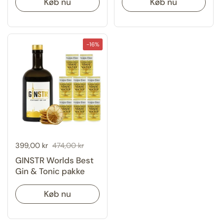
Køb nu
Køb nu
-16%
Udsalgspris:
399,00 kr
Normal pris:
474,00 kr
GINSTR Worlds Best
Gin & Tonic pakke
Køb nu