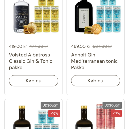
Udsalgspris:
419,00 kr
Normal pris:
474,00 kr
Udsalgspris:
469,00 kr
Normal pris:
524,00 kr
Volsted Albatross
Anholt Gin
Classic Gin & Tonic
Mediterranean tonic
pakke
Pakke
Køb nu
Køb nu
UDSOLGT
UDSOLGT
-16%
-17%