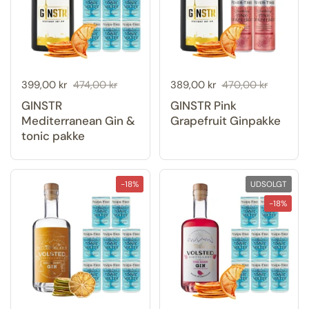
Udsalgspris:
399,00 kr
Normal pris:
474,00 kr
Udsalgspris:
389,00 kr
Normal pris:
470,00 kr
GINSTR
GINSTR Pink
Mediterranean Gin &
Grapefruit Ginpakke
tonic pakke
-18%
UDSOLGT
-18%