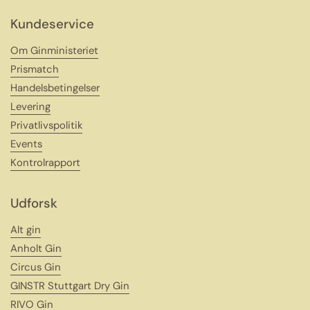
Kundeservice
Om Ginministeriet
Prismatch
Handelsbetingelser
Levering
Privatlivspolitik
Events
Kontrolrapport
Udforsk
Alt gin
Anholt Gin
Circus Gin
GINSTR Stuttgart Dry Gin
RIVO Gin