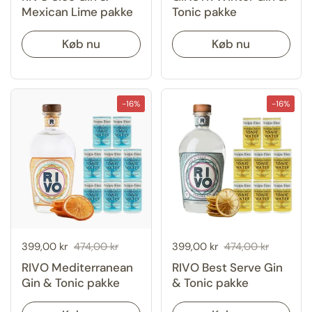
Mexican Lime pakke
Tonic pakke
Køb nu
Køb nu
-16%
-16%
Udsalgspris:
399,00 kr
Normal pris:
474,00 kr
Udsalgspris:
399,00 kr
Normal pris:
474,00 kr
RIVO Mediterranean
RIVO Best Serve Gin
Gin & Tonic pakke
& Tonic pakke