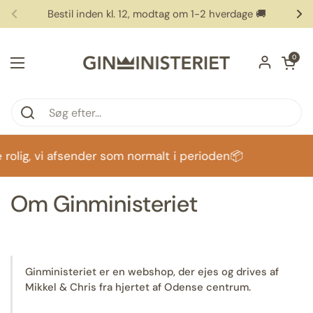
Gå til indhold
Bestil inden kl. 12, modtag om 1-2 hverdage 🚚
Forrige
Næ
Åben vog
0
Åbn menuen
rolig, vi afsender som normalt i perioden📦
Om Ginministeriet
Ginministeriet er en webshop, der ejes og drives af
Mikkel & Chris fra hjertet af Odense centrum.