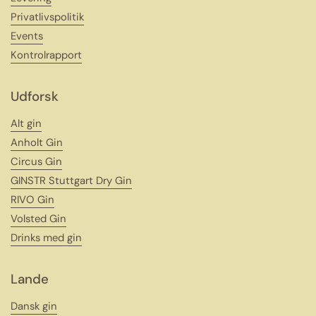
Privatlivspolitik
Events
Kontrolrapport
Udforsk
Alt gin
Anholt Gin
Circus Gin
GINSTR Stuttgart Dry Gin
RIVO Gin
Volsted Gin
Drinks med gin
Lande
Dansk gin