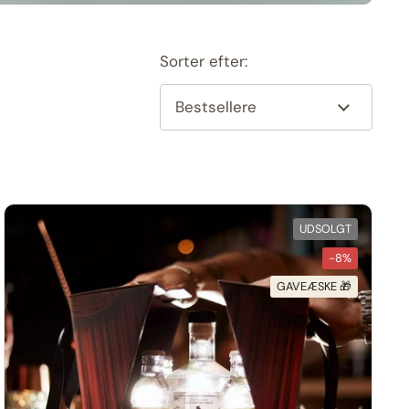
Sorter efter:
UDSOLGT
-8%
GAVEÆSKE 🎁