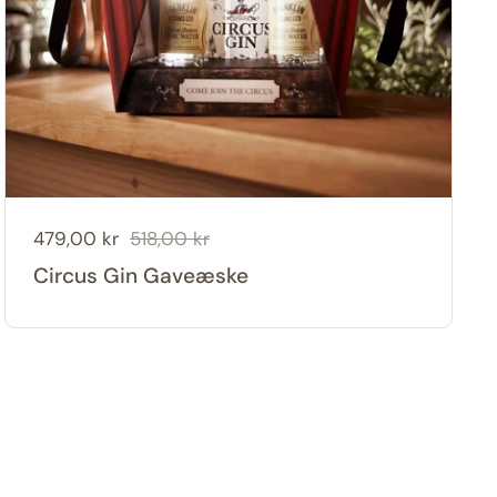
Udsalgspris:
479,00 kr
Normal pris:
518,00 kr
Circus Gin Gaveæske