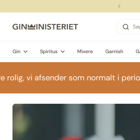
Gå til indhold
den kl. 12, modtag om 1-2 hverdage 🚚
Forrige
Gin
Spiritus
Mixere
Garnish
G
, vi afsender som normalt i perioden📦