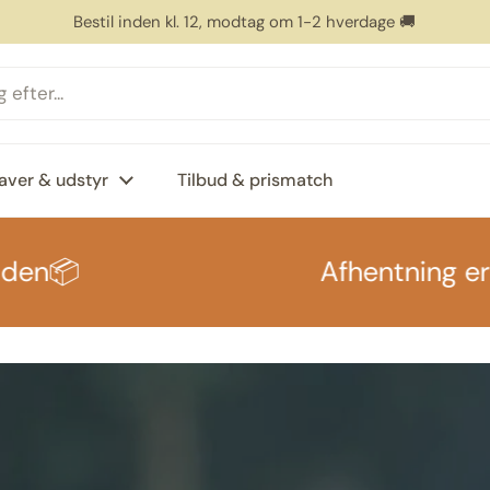
4,6 stjerner på Google 👏
aver & udstyr
Tilbud & prismatch
Afhentning er først 