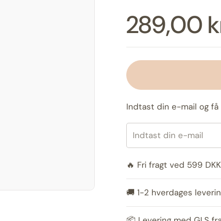
Pris:
289,00 k
Indtast din e-mail og få 
🔥 Fri fragt ved 599 DKK
🚚 1-2 hverdages leverin
📦 Levering med GLS fr