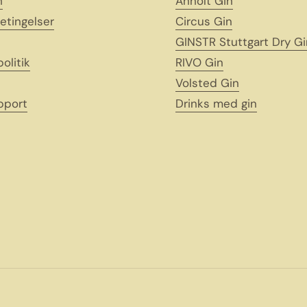
h
Anholt Gin
etingelser
Circus Gin
GINSTR Stuttgart Dry Gi
politik
RIVO Gin
Volsted Gin
pport
Drinks med gin