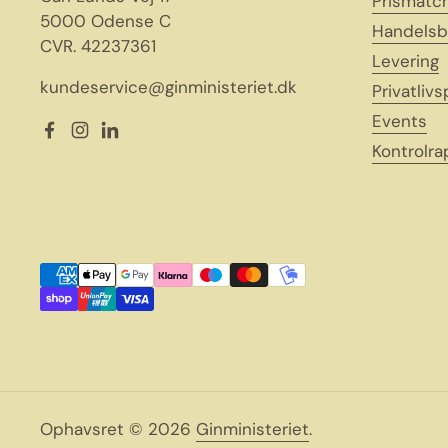
Prismatc
5000 Odense C
Handelsb
CVR. 42237361
Levering
kundeservice@ginministeriet.dk
Privatlivs
Events
Facebook
Instagram
LinkedIn
Kontrolra
Ophavsret © 2026
Ginministeriet
.