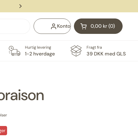
4,6 stjerner på Google 👏
Næste
Konto
0,00 kr
0
Åben vogn
Indkøbskurv Total:
produkter i din indk
Hurtig levering
Fragt fra
1-2 hverdage
39 DKK med GLS
oraison
lser
ger