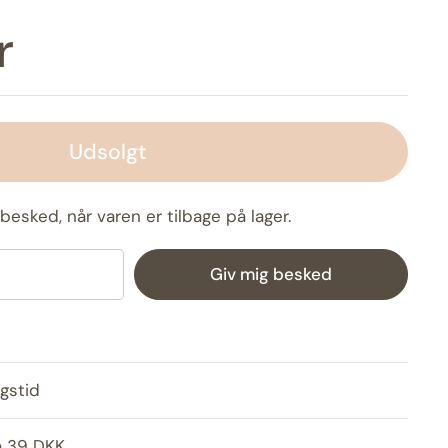
r
Udsolgt
besked, når varen er tilbage på lager.
Giv mig besked
gstid
a 39 DKK