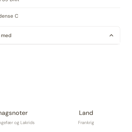
Odense C
n med
agsnoter
Land
Ingefær og Lakrids
Frankrig