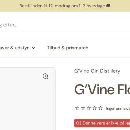
Bestil inden kl. 12, modtag om 1-2 hverdage 🚚
aver & udstyr
Tilbud & prismatch
G’Vine Gin Distillery
G’Vine Fl
Ingen anmelde
Denne vare er ikke på la