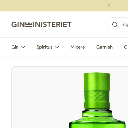
Gå til indhold
Forrige
Gin
Spiritus
Mixere
Garnish
G