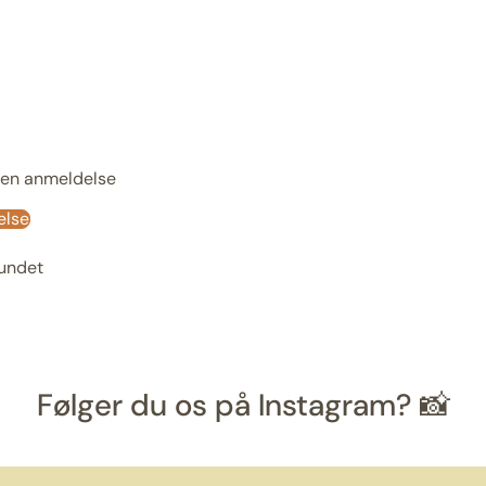
e en anmeldelse
else
fundet
Følger du os på Instagram? 📸