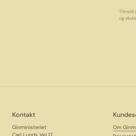
Tilmeld
og ekskl
Kontakt
Kundes
Ginministeriet
Om Ginmi
Carl Lunds Vej 17