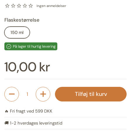
Ingen anmeldelser
Flaskestørrelse
150 ml
På lager til hurtig levering
Pris:
10,00 kr
Antal
Tilføj til kurv
🔥 Fri fragt ved 599 DKK
🚚 1-2 hverdages leveringstid