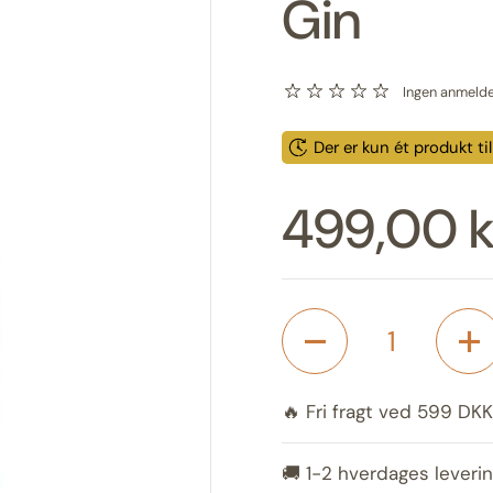
Gin
Ingen anmelde
Der er kun ét produkt ti
Pris:
499,00 k
Antal
🔥 Fri fragt ved 599 DKK
🚚 1-2 hverdages leverin