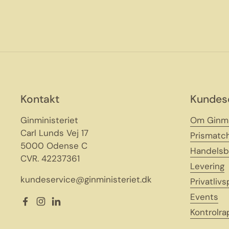
Kontakt
Kundes
Ginministeriet
Om Ginmi
Carl Lunds Vej 17
Prismatc
5000 Odense C
Handelsb
CVR. 42237361
Levering
kundeservice@ginministeriet.dk
Privatlivs
Events
Facebook
Instagram
LinkedIn
Kontrolra