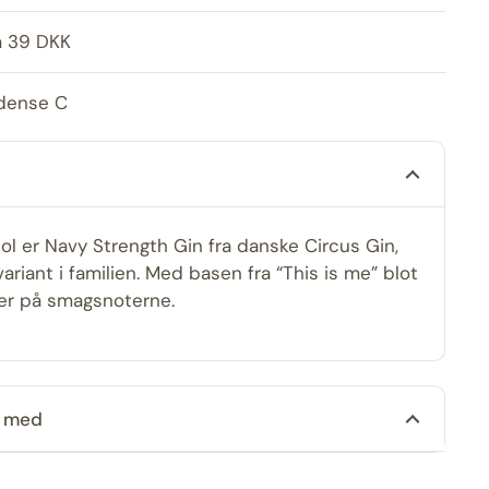
a 39 DKK
Odense C
ol er Navy Strength Gin fra danske Circus Gin,
ariant i familien. Med basen fra “This is me” blot
r på smagsnoterne.
n med