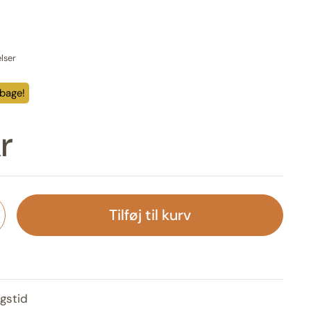
lser
lbage!
r
Tilføj til kurv
gstid