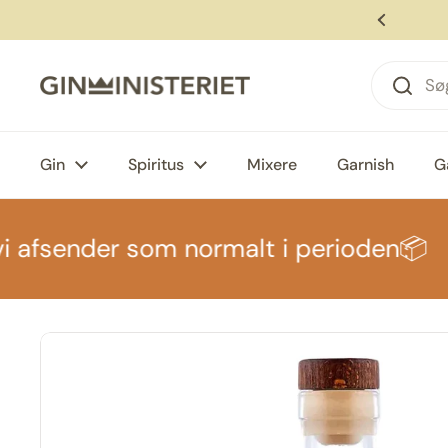
Gå til indhold
den kl. 12, modtag om 1-2 hverdage 🚚
Forrige
Gin
Spiritus
Mixere
Garnish
G
 afsender som normalt i perioden📦