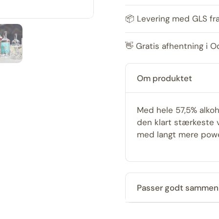
📦 Levering med GLS fr
Vis slide 5
👋 Gratis afhentning i 
Om produktet
Med hele 57,5% alkoh
den klart stærkeste v
med langt mere powe
Passer godt samme