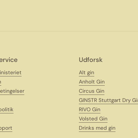
ervice
Udforsk
nisteriet
Alt gin
h
Anholt Gin
etingelser
Circus Gin
GINSTR Stuttgart Dry Gi
politik
RIVO Gin
Volsted Gin
pport
Drinks med gin