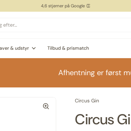
4,6 stjerner på Google 👏
aver & udstyr
Tilbud & prismatch
Afhentning er først muli
Circus Gin
Circus G