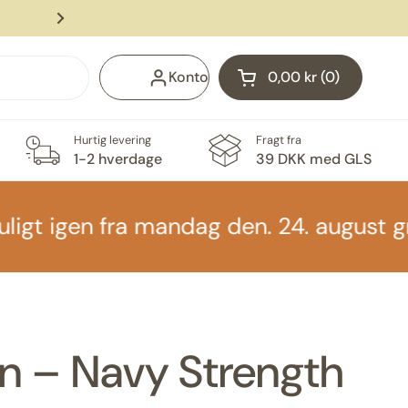
Levering med GLS fra 39 DKK
Næste
Konto
0,00 kr
0
Åben vogn
Indkøbskurv Total:
produkter i din indk
Hurtig levering
Fragt fra
1-2 hverdage
39 DKK med GLS
gt igen fra mandag den. 24. august grun
in – Navy Strength