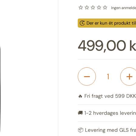
Ingen anmelde
Der er kun ét produkt ti
Pris:
499,00 k
Antal
🔥 Fri fragt ved 599 DKK
🚚 1-2 hverdages leverin
📦 Levering med GLS fr