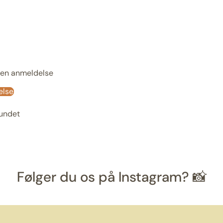
e en anmeldelse
else
fundet
Følger du os på Instagram? 📸