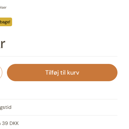
lser
lbage!
r
Tilføj til kurv
gstid
a 39 DKK