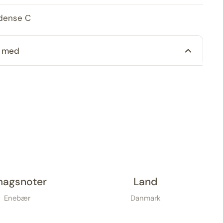
Odense C
n med
agsnoter
Land
Enebær
Danmark