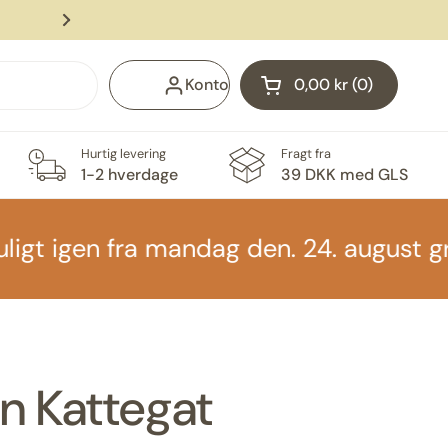
Levering med GLS fra 39 DKK
Næste
Konto
0,00 kr
0
Åben vogn
Indkøbskurv Total:
produkter i din indk
Hurtig levering
Fragt fra
1-2 hverdage
39 DKK med GLS
gt igen fra mandag den. 24. august grun
n Kattegat