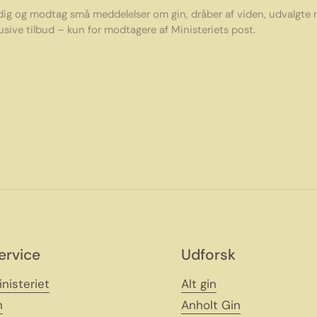
 dig og modtag små meddelelser om gin, dråber af viden, udvalgte
usive tilbud – kun for modtagere af Ministeriets post.
ervice
Udforsk
nisteriet
Alt gin
h
Anholt Gin