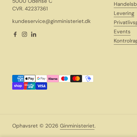
5000 Odense C
Handelsb
CVR. 42237361
Levering
kundeservice@ginministeriet.dk
Privatlivs
Events
Facebook
Instagram
LinkedIn
Kontrolra
Ophavsret © 2026
Ginministeriet
.