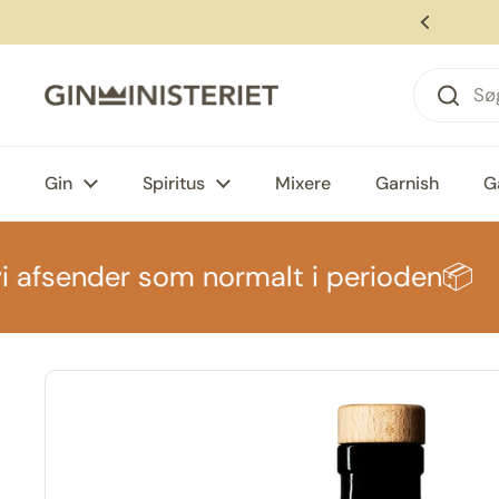
Gå til indhold
den kl. 12, modtag om 1-2 hverdage 🚚
Forrige
Gin
Spiritus
Mixere
Garnish
G
 afsender som normalt i perioden📦