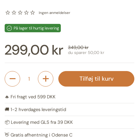
Ingen anmeldelser
På lager til hurtig levering
Udsalgspris:
299,00 kr
Normal pris:
349,00 kr
du sparer 50,00 kr
Antal
Tilføj til kurv
🔥 Fri fragt ved 599 DKK
🚚 1-2 hverdages leveringstid
📦 Levering med GLS fra 39 DKK
👋 Gratis afhentning i Odense C