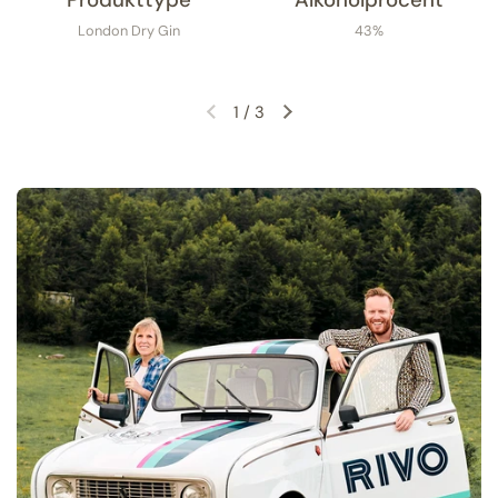
London Dry Gin
43%
1
/
3
Forrige slide
Næste slide