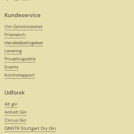
Facebook
Instagram
LinkedIn
Kundeservice
Om Ginministeriet
Prismatch
Handelsbetingelser
Levering
Privatlivspolitik
Events
Kontrolrapport
Udforsk
Alt gin
Anholt Gin
Circus Gin
GINSTR Stuttgart Dry Gin