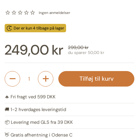
Ingen anmeldelser
Der er kun 4 tilbage på lager
Udsalgspris:
249,00 kr
Normal pris:
299,00 kr
du sparer 50,00 kr
Antal
Tilføj til kurv
🔥 Fri fragt ved 599 DKK
🚚 1-2 hverdages leveringstid
📦 Levering med GLS fra 39 DKK
👋 Gratis afhentning i Odense C