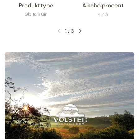
Produkttype
Alkoholprocent
Old Tom Gin
41,4%
1
/
3
Forrige slide
Næste slide