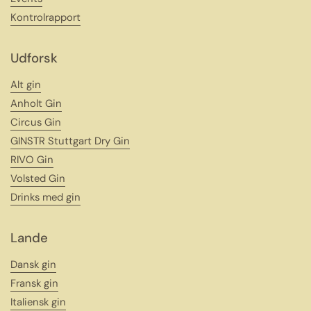
Kontrolrapport
Udforsk
Alt gin
Anholt Gin
Circus Gin
GINSTR Stuttgart Dry Gin
RIVO Gin
Volsted Gin
Drinks med gin
Lande
Dansk gin
Fransk gin
Italiensk gin