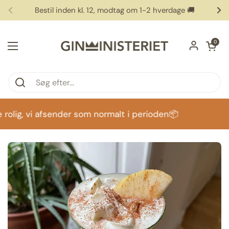
Gå til indhold
Bestil inden kl. 12, modtag om 1-2 hverdage 🚚
Forrige
Næ
Åben vog
0
Åbn menuen
olig, vi afsender som normalt i perioden📦