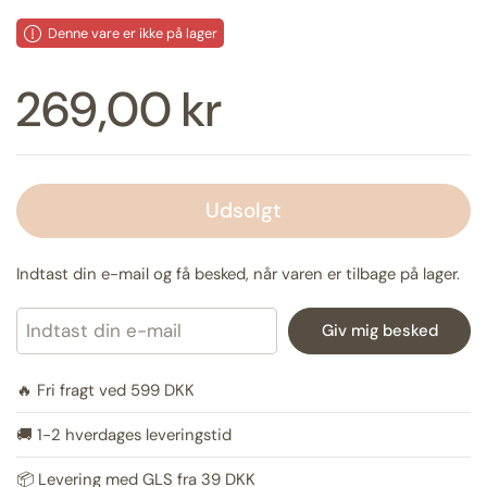
Denne vare er ikke på lager
Pris:
269,00 kr
Udsolgt
Indtast din e-mail og få besked, når varen er tilbage på lager.
Giv mig besked
🔥 Fri fragt ved 599 DKK
🚚 1-2 hverdages leveringstid
📦 Levering med GLS fra 39 DKK